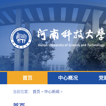
首页
中心概况
党
实训内容2
实训电子教案
典
当前位置：
首页
>
中心新闻
>
实训答疑
测试